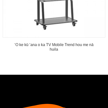
ʻO ke kū ʻana o ka TV Mobile Trend hou me nā
huila