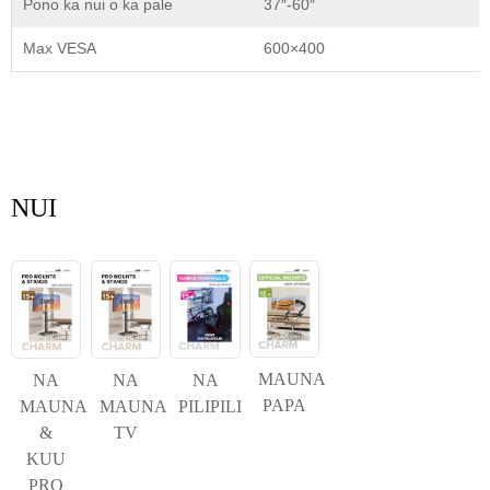
Pono ka nui o ka pale
37″-60″
Max VESA
600×400
NUI
MAUNA
NA
NA
NA
PAPA
MAUNA
MAUNA
PILIPILI
&
TV
KUU
PRO