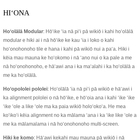
HIʻONA
Hoʻolālā Modular
: Hōʻike ʻia nā piʻi pā wikiō i kahi hoʻolālā
modular e hiki ai i nā hōʻike ke kau ʻia i loko o kahi
hoʻonohonoho tile e hana i kahi pā wikiō nui a paʻa. Hiki i
kēia mau mauna ke hoʻokomo i nā ʻano nui o ka pale a me
nā hoʻonohonoho, e hāʻawi ana i ka maʻalahi i ka hoʻolālā a
me ka hoʻolālā.
Hoʻopololei pololei
: Hoʻolālā ʻia nā piʻi pā wikiō e hāʻawi i
ka alignment pololei o nā hōʻike, e hōʻoia ana i kahi ʻike ʻike
ʻike ʻole a like ʻole ma ka paia wikiō holoʻokoʻa. He mea
koʻikoʻi kēia alignment no ka mālama ʻana i ka ʻike like ʻole a
me ka mālamalama i nā hoʻonohonoho multi-screen.
Hiki ke komo
: Hāʻawi kekahi mau mauna pā wikiō i nā