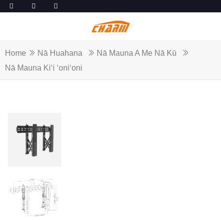
Home
Nā Huahana
Nā Mauna A Me Nā Kū
Nā Mauna Kiʻi ʻoniʻoni