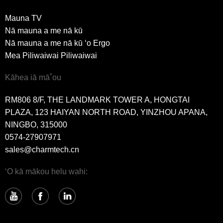
Mauna TV
Nā mauna a me nā kū
Nā mauna a me nā kū ʻo Ergo
Mea Piliwaiwai Piliwaiwai
Kāhea iā mā˚ou
RM806 8/F, THE LANDMARK TOWER A, HONGTAI
PLAZA, 123 HAIYAN NORTH ROAD, YINZHOU APANA,
NINGBO, 315000
0574-27907971
sales@charmtech.cn
ʻO kā mākou helu wahi: