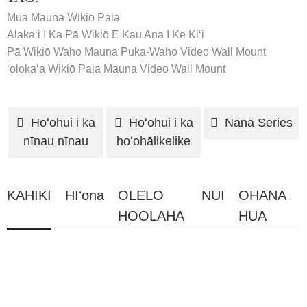
Mua Mauna Wikiō Paia
Alakaʻi I Ka Pā Wikiō E Kau Ana I Ke Kiʻi
Pā Wikiō Waho Mauna
Puka-Waho Video Wall Mount
ʻolokaʻa Wikiō Paia Mauna
Video Wall Mount
Hoʻohui i ka
Hoʻohui i ka
Nānā Series
nīnau nīnau
hoʻohālikelike
KAHIKI
HIʻona
OLELO
NUI
OHANA
HOOLAHA
HUA