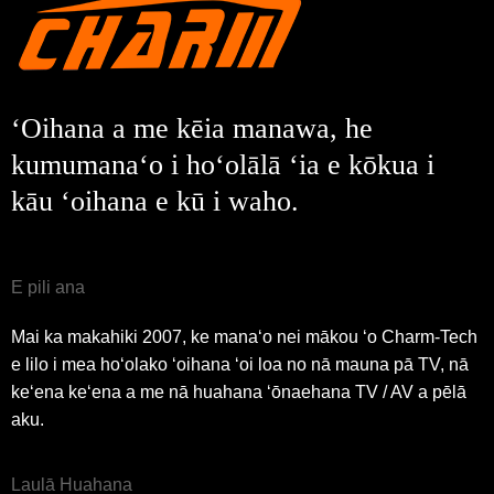
ʻOihana a me kēia manawa, he
kumumanaʻo i hoʻolālā ʻia e kōkua i
kāu ʻoihana e kū i waho.
E pili ana
Mai ka makahiki 2007, ke manaʻo nei mākou ʻo Charm-Tech
e lilo i mea hoʻolako ʻoihana ʻoi loa no nā mauna pā TV, nā
keʻena keʻena a me nā huahana ʻōnaehana TV / AV a pēlā
aku.
Laulā Huahana