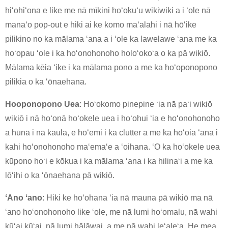
hiʻohiʻona e like me nā mīkini hoʻokuʻu wikiwiki a i ʻole nā ​​
manaʻo pop-out e hiki ai ke komo maʻalahi i nā hōʻike
pilikino no ka mālama ʻana a i ʻole ka lawelawe ʻana me ka
hoʻopau ʻole i ka hoʻonohonoho holoʻokoʻa o ka pā wikiō.
Mālama kēia ʻike i ka mālama pono a me ka hoʻoponopono
×
E WAI MAI
pilikia o ka ʻōnaehana.
Hooponopono Uea
: Hoʻokomo pinepine ʻia nā paʻi wikiō
wikiō i nā hoʻonā hoʻokele uea i hoʻohui ʻia e hoʻonohonoho
a hūnā i nā kaula, e hōʻemi i ka clutter a me ka hōʻoia ʻana i
kahi hoʻonohonoho maʻemaʻe a ʻoihana. ʻO ka hoʻokele uea
kūpono hoʻi e kōkua i ka mālama ʻana i ka hilinaʻi a me ka
×
E KOHO I KOU HOIKE
lōʻihi o ka ʻōnaehana pā wikiō.
×
ʻAno ʻano
: Hiki ke hoʻohana ʻia nā mauna pā wikiō ma nā
×
ʻano hoʻonohonoho like ʻole, me nā lumi hoʻomalu, nā wahi
E HOIKE I KOU IKE
ʻO wau
kūʻai kūʻai, nā lumi hālāwai, a me nā wahi leʻaleʻa. He mea