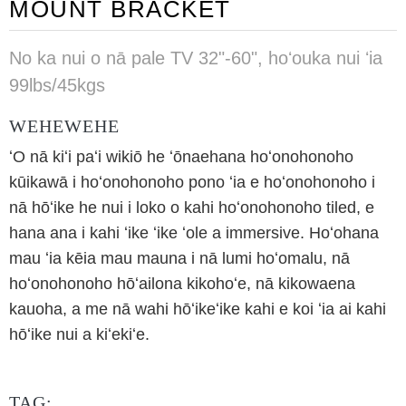
MOUNT BRACKET
No ka nui o nā pale TV 32"-60", hoʻouka nui ʻia
99lbs/45kgs
WEHEWEHE
ʻO nā kiʻi paʻi wikiō he ʻōnaehana hoʻonohonoho
kūikawā i hoʻonohonoho pono ʻia e hoʻonohonoho i
nā hōʻike he nui i loko o kahi hoʻonohonoho tiled, e
hana ana i kahi ʻike ʻike ʻole a immersive. Hoʻohana
mau ʻia kēia mau mauna i nā lumi hoʻomalu, nā
hoʻonohonoho hōʻailona kikohoʻe, nā kikowaena
kauoha, a me nā wahi hōʻikeʻike kahi e koi ʻia ai kahi
hōʻike nui a kiʻekiʻe.
TAG: